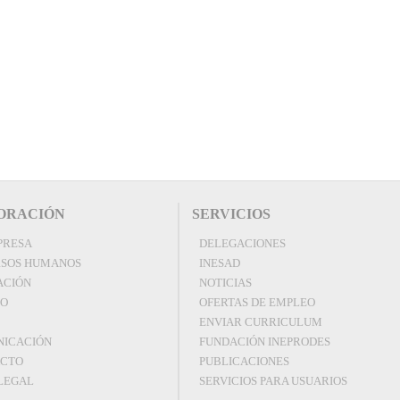
ORACIÓN
SERVICIOS
PRESA
DELEGACIONES
SOS HUMANOS
INESAD
ACIÓN
NOTICIAS
EO
OFERTAS DE EMPLEO
ENVIAR CURRICULUM
ICACIÓN
FUNDACIÓN INEPRODES
ACTO
PUBLICACIONES
 LEGAL
SERVICIOS PARA USUARIOS