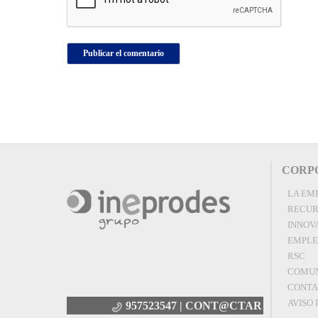
CORP
LA EM
RECUR
INNOV
EMPL
RSC
COMUN
CONT
AVISO
957523547 |
CONT@CTAR