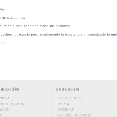
tes.
estras acciones.
del trabajo bien hecho en todas sus acciones.
e gestión, buscando permanentemente la excelencia y fomentando la inn
dad.
ORACIÓN
SERVICIOS
PRESA
DELEGACIONES
SOS HUMANOS
INESAD
ACIÓN
NOTICIAS
EO
OFERTAS DE EMPLEO