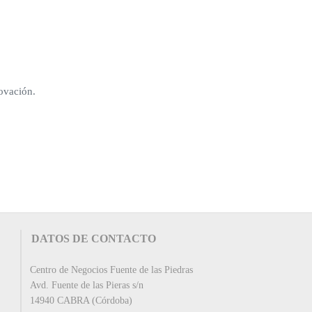
ovación.
DATOS DE CONTACTO
Centro de Negocios Fuente de las Piedras
Avd. Fuente de las Pieras s/n
14940 CABRA (Córdoba)