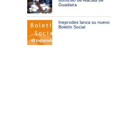
domicilio de Alacalá de
Guadaira
Ineprodes lanza su nuevo
Boletín Social