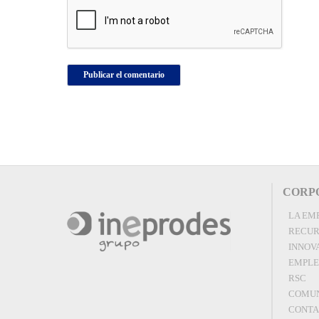
CORP
LA EM
RECUR
INNOV
EMPL
RSC
COMUN
CONT