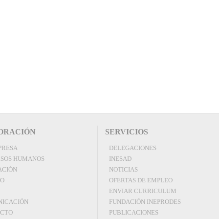
ORACIÓN
SERVICIOS
PRESA
DELEGACIONES
SOS HUMANOS
INESAD
ACIÓN
NOTICIAS
EO
OFERTAS DE EMPLEO
ENVIAR CURRICULUM
ICACIÓN
FUNDACIÓN INEPRODES
ACTO
PUBLICACIONES