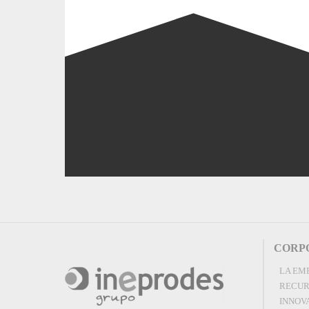
CORP
LA EM
RECUR
INNOV