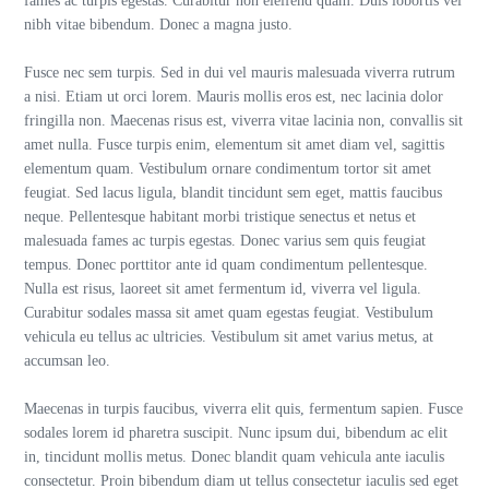
fames ac turpis egestas. Curabitur non eleifend quam. Duis lobortis vel
nibh vitae bibendum. Donec a magna justo.
Fusce nec sem turpis. Sed in dui vel mauris malesuada viverra rutrum
a nisi. Etiam ut orci lorem. Mauris mollis eros est, nec lacinia dolor
fringilla non. Maecenas risus est, viverra vitae lacinia non, convallis sit
amet nulla. Fusce turpis enim, elementum sit amet diam vel, sagittis
elementum quam. Vestibulum ornare condimentum tortor sit amet
feugiat. Sed lacus ligula, blandit tincidunt sem eget, mattis faucibus
neque. Pellentesque habitant morbi tristique senectus et netus et
malesuada fames ac turpis egestas. Donec varius sem quis feugiat
tempus. Donec porttitor ante id quam condimentum pellentesque.
Nulla est risus, laoreet sit amet fermentum id, viverra vel ligula.
Curabitur sodales massa sit amet quam egestas feugiat. Vestibulum
vehicula eu tellus ac ultricies. Vestibulum sit amet varius metus, at
accumsan leo.
Maecenas in turpis faucibus, viverra elit quis, fermentum sapien. Fusce
sodales lorem id pharetra suscipit. Nunc ipsum dui, bibendum ac elit
in, tincidunt mollis metus. Donec blandit quam vehicula ante iaculis
consectetur. Proin bibendum diam ut tellus consectetur iaculis sed eget