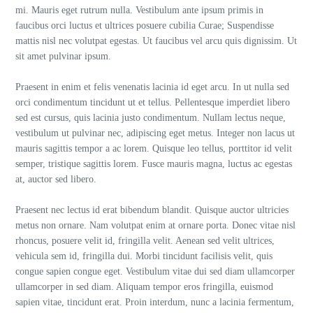
mi. Mauris eget rutrum nulla. Vestibulum ante ipsum primis in
faucibus orci luctus et ultrices posuere cubilia Curae; Suspendisse
mattis nisl nec volutpat egestas. Ut faucibus vel arcu quis dignissim. Ut
sit amet pulvinar ipsum.
Praesent in enim et felis venenatis lacinia id eget arcu. In ut nulla sed
orci condimentum tincidunt ut et tellus. Pellentesque imperdiet libero
sed est cursus, quis lacinia justo condimentum. Nullam lectus neque,
vestibulum ut pulvinar nec, adipiscing eget metus. Integer non lacus ut
mauris sagittis tempor a ac lorem. Quisque leo tellus, porttitor id velit
semper, tristique sagittis lorem. Fusce mauris magna, luctus ac egestas
at, auctor sed libero.
Praesent nec lectus id erat bibendum blandit. Quisque auctor ultricies
metus non ornare. Nam volutpat enim at ornare porta. Donec vitae nisl
rhoncus, posuere velit id, fringilla velit. Aenean sed velit ultrices,
vehicula sem id, fringilla dui. Morbi tincidunt facilisis velit, quis
congue sapien congue eget. Vestibulum vitae dui sed diam ullamcorper
ullamcorper in sed diam. Aliquam tempor eros fringilla, euismod
sapien vitae, tincidunt erat. Proin interdum, nunc a lacinia fermentum,